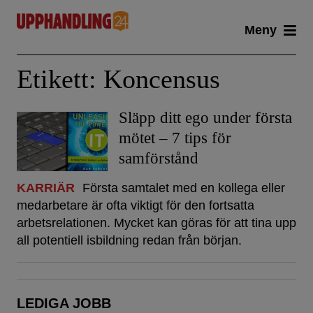
Skip
Meny
to
content
Etikett:
Koncensus
Släpp ditt ego under första
mötet – 7 tips för
samförstånd
KARRIÄR
Första samtalet med en kollega eller
medarbetare är ofta viktigt för den fortsatta
arbetsrelationen. Mycket kan göras för att tina upp
all potentiell isbildning redan från början.
LEDIGA JOBB