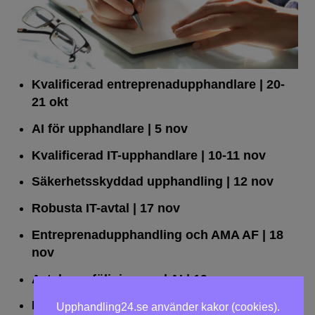
Kvalificerad entreprenad­upphandlare
| 20-
21 okt
AI för upphandlare
| 5 nov
Kvalificerad IT-upphandlare
| 10-11 nov
Säkerhetsskyddad upphandling
| 12 nov
Robusta IT-avtal
| 17 nov
Entreprenadupphandling och AMA AF
| 18
nov
Avtalsuppföljning med AI
| 19 nov
Leda upphandlingar effektivt
| 25 nov
Upphandling24.se använder kakor (cookies).