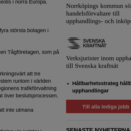
Keolis i norra Europa.
Norrköpings kommun sök
handelsförvaltare till
upphandlings- och inköp
fyra största bolagen i
ionen Tågföretagen, som på
Verksjurister inom upph
till Svenska kraftnät
ningsvärt att tre
stem runtom i världen
Hållbarhetsstrateg håll
egionens trafikförvaltning
upphandlingar
gerat över beslutsprocessen.
Till alla lediga jobb
att inte utmana
SENASTE NYHETERNA