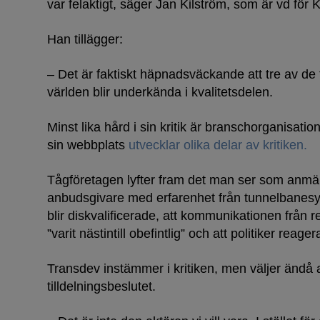
var felaktigt, säger Jan Kilström, som är vd för 
Han tillägger:
– Det är faktiskt häpnadsväckande att tre av de 
världen blir underkända i kvalitetsdelen.
Minst lika hård i sin kritik är branschorganisat
sin webbplats
utvecklar olika delar av kritiken.
Tågföretagen lyfter fram det man ser som anmärk
anbudsgivare med erfarenhet från tunnelbanesy
blir diskvalificerade, att kommunikationen från r
”varit nästintill obefintlig” och att politiker rea
Transdev instämmer i kritiken, men väljer ändå 
tilldelningsbeslutet.