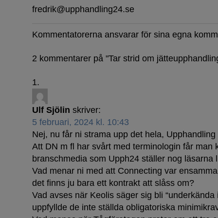
fredrik@upphandling24.se
Kommentatorerna ansvarar för sina egna komm
2 kommentarer på "
Tar strid om jätteupphandlin
Ulf Sjölin
skriver:
5 februari, 2024 kl. 10:43
Nej, nu får ni strama upp det hela, Upphandling
Att DN m fl har svårt med terminologin får man
branschmedia som Upph24 ställer nog läsarna li
Vad menar ni med att Connecting var ensamma
det finns ju bara ett kontrakt att slåss om?
Vad avses när Keolis säger sig bli “underkända i
uppfyllde de inte ställda obligatoriska minimikra