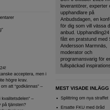
leverantörer, experter
upphandlare på
entarer
Anbudsdagen, en konf
för dig som vill vässa 
g
"
anbud. Upphandling24
fått en pratstund med
Andersson Marmnäs,
moderator och
programansvarig för e
fullspäckad inspiration
 24!
 kanske acceptera, men i
te högre krav.
 om att “godkännas” –
MEST VISADE INLÄGG
Splittring om nya straffet
 kvalitetsdelen” –
v på tjänsten?
Ersatte FKU med öråd