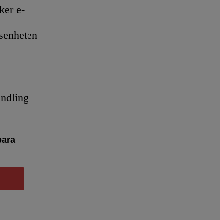
er e-
senheten
andling
bara