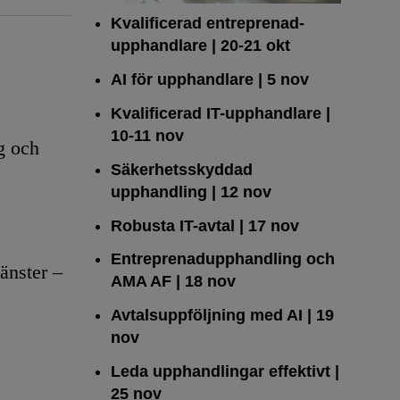
Kvalificerad entreprenad­
upphandlare
| 20-21 okt
AI för upphandlare
| 5 nov
Kvalificerad IT-upphandlare
|
10-11 nov
g och
Säkerhetsskyddad
upphandling
| 12 nov
Robusta IT-avtal
| 17 nov
Entreprenadupphandling och
änster –
AMA AF
| 18 nov
Avtalsuppföljning med AI
| 19
nov
Leda upphandlingar effektivt
|
25 nov