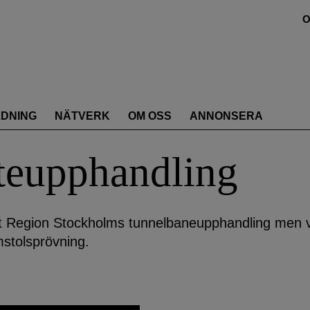
O
LDNING
NÄTVERK
OM OSS
ANNONSERA
tteupphandling
mot Region Stockholms tunnelbaneupphandling men v
omstolsprövning.