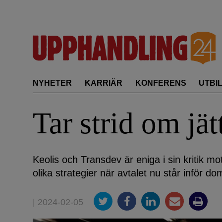
Skip
to
content
NYHETER
KARRIÄR
KONFERENS
UTBI
Tar strid om jä
Keolis och Transdev är eniga i sin kritik 
olika strategier när avtalet nu står inför d
| 2024-02-05