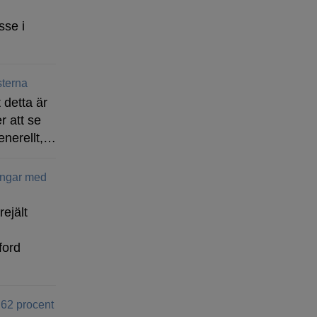
sse i
terna
 detta är
r att se
enerellt,…
ingar med
rejält
ford
 62 procent