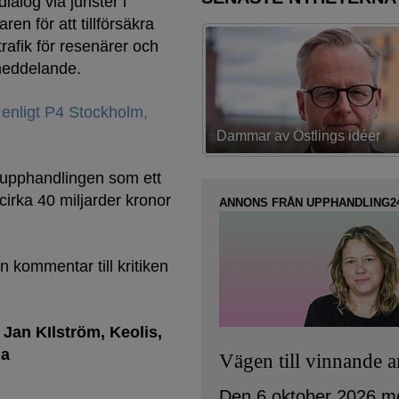
dialog via jurister i
en för att tillförsäkra
rafik för resenärer och
smeddelande.
,
enligt P4 Stockholm,
av Östlings idéer
Första strategin spikad
upphandlingen som ett
 cirka 40 miljarder kronor
ANNONS FRÅN UPPHANDLING2
 kommentar till kritiken
Jan KIlström
Keolis
na
Vägen till vinnande 
Den 6 oktober 2026 m