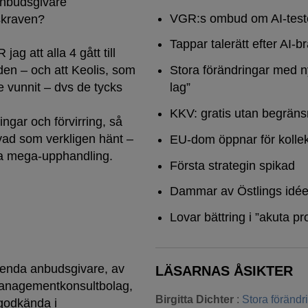
anbudsgivare
VGR:s ombud om AI-test
gskraven?
Tappar talerätt efter AI-b
g att alla 4 gått till
Stora förändringar med n
en – och att Keolis, som
lag”
e vunnit – dvs de tycks
KKV: gratis utan begräns
ngar och förvirring, så
vad som verkligen hänt –
EU-dom öppnar för kollek
na mega-upphandling.
Första strategin spikad
Dammar av Östlings idée
Lovar bättring i ”akuta pr
n enda anbudsgivare, av
LÄSARNAS ÅSIKTER
 managementkonsultbolag,
Birgitta Dichter
:
Stora föränd
 godkända i