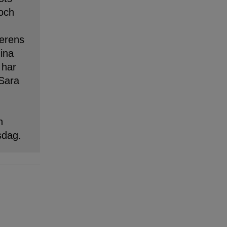
 och
erens
dina
 har
 Sara
n
sdag.