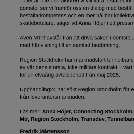
– Det är inte den aktören vi vill vara. I stället för 
domstol ser vi framför oss en dialog med beställar
beställarkompetens och en mer hållbar kollektivt
skattebetalare, säger vd Anna Höjer i ett pres
Även MTR avstår från att driva saken i domstol
med hänvisning till en samlad bedömning.
Dammar 
Region Stockholm har marknadsfört tunnelbane
av världens största, icke-militära kontrakt – värt
för en elvaårig avtalsperiod från maj 2025.
Upphandling24 har sökt Region Stockholm för en
från leverantörsmarknaden.
Läs mer:
Anna Höjer
Connecting Stockholm
Mtr
Region Stockholm
Transdev
Tunnelba
Fredrik Mårtensson