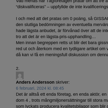
Vad menas när Tågföretagen pratar om att tre 
“diskvalificeras” – uppfyllde de inte kvalificerin
I och med att det pratas om 0 poäng, så GISSAR ja
den slutliga bedömningen av eventuella mervärd
hade lägsta anbudet, är förvånad över att de int
tro att det är en lägsta-pris-upphandling…
Men innan begreppen retts ut blir det bara gissni
red ut och återkom med en tydligare artikel om 
då kan vi få en meningsfull diskussion om den
Anders Andersson
skriver:
6 februari, 2024 kl. 08:45
Det är alltså ett enda företag, en enda aktör, e
dom 4 , trots mångmiljonersättningar till stora
som lyckats producera kvalitetsbilagor som blir