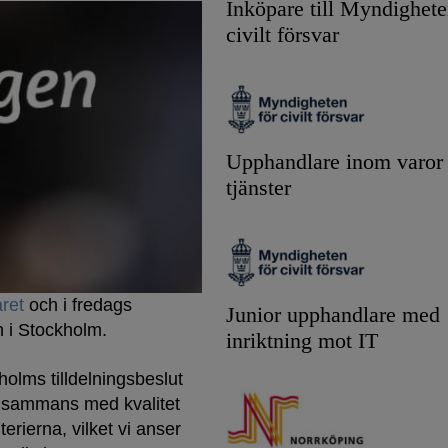
Inköpare till Myndighete
civilt försvar
Upphandlare inom varor
tjänster
året
och i fredags
Junior upphandlare med
n i Stockholm.
inriktning mot IT
kholms tilldelningsbeslut
tillsammans med kvalitet
terierna, vilket vi anser