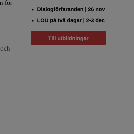
n för
Dialogförfaranden
| 26 nov
LOU på två dagar
| 2-3 dec
Till utbildningar
 och