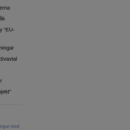
erna
råk
y “EU-
ningar
tivavtal
r
ojekt”
ringar med