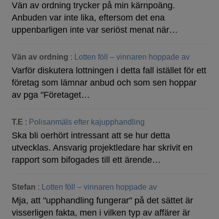
Vän av ordning trycker på min kärnpoäng.
Anbuden var inte lika, eftersom det ena
uppenbarligen inte var seriöst menat när…
Vän av ordning
:
Lotten föll – vinnaren hoppade av
Varför diskutera lottningen i detta fall istället för ett
företag som lämnar anbud och som sen hoppar
av pga "Företaget…
T.E
:
Polisanmäls efter kajupphandling
Ska bli oerhört intressant att se hur detta
utvecklas. Ansvarig projektledare har skrivit en
rapport som bifogades till ett ärende…
Stefan
:
Lotten föll – vinnaren hoppade av
Mja, att "upphandling fungerar" på det sättet är
visserligen fakta, men i vilken typ av affärer är