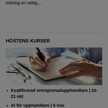
lottning en vettig…
HÖSTENS KURSER
Kvalificerad entreprenad­upphandlare
| 20-
21 okt
AI för upphandlare
| 5 nov