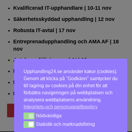
Kvalificerad IT-upphandlare
| 10-11 nov
Säkerhetsskyddad upphandling
| 12 nov
Robusta IT-avtal
| 17 nov
Entreprenadupphandling och AMA AF
| 18
nov
Avtalsuppföljning med AI
| 19 nov
Leda upphandlingar effektivt
| 25 nov
Upphandling24.se använder kakor (cookies).
Genom att klicka på "Godkänn" samtycker du
Dialogförfaranden
| 26 nov
till lagring av cookies på din enhet för att
förbättra navigeringen på webbplatsen och
LOU på två dagar
| 2-3 dec
analysera webbplatsens användning.
Integritets-och personuppgiftspolicy
Till utbildningar
Nödvändiga
Nödvändiga
Statistik och marknadsföring
Statistik och marknadsföring