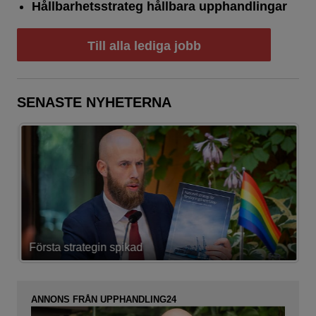
Hållbarhetsstrateg hållbara upphandlingar
Till alla lediga jobb
SENASTE NYHETERNA
Första strategin spikad
L
ANNONS FRÅN UPPHANDLING24