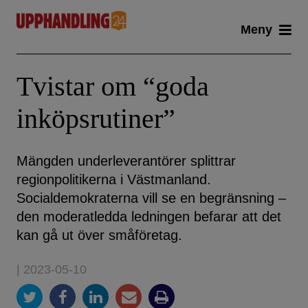
Skip
Meny
to
content
Tvistar om “goda
inköpsrutiner”
Mängden underleverantörer splittrar
regionpolitikerna i Västmanland.
Socialdemokraterna vill se en begränsning –
den moderatledda ledningen befarar att det
kan gå ut över småföretag.
| 2023-05-10