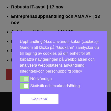
Robusta IT-avtal
| 17 nov
Entreprenadupphandling och AMA AF
| 18
nov
Avtalsuppföljning med AI
| 19 nov
Leda upphandlingar effektivt
| 25 nov
Upphandling24.se använder kakor (cookies).
Genom att klicka på "Godkänn" samtycker du
Dialogförfaranden
| 26 nov
till lagring av cookies på din enhet för att
förbättra navigeringen på webbplatsen och
LOU på två dagar
| 2-3 dec
analysera webbplatsens användning.
Integritets-och personuppgiftspolicy
Till utbildningar
Nödvändiga
Nödvändiga
Statistik och marknadsföring
Statistik och marknadsföring
Godkänn