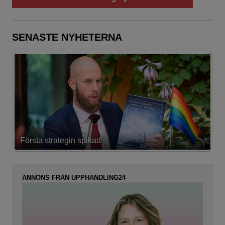
SENASTE NYHETERNA
Första strategin spikad
L
ANNONS FRÅN UPPHANDLING24