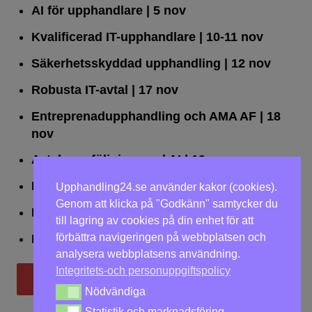
AI för upphandlare
| 5 nov
Kvalificerad IT-upphandlare
| 10-11 nov
Säkerhetsskyddad upphandling
| 12 nov
Robusta IT-avtal
| 17 nov
Entreprenadupphandling och AMA AF
| 18
nov
Avtalsuppföljning med AI
| 19 nov
Leda upphandlingar effektivt
| 25 nov
Upphandling24.se använder kakor (cookies).
Genom att klicka på "Godkänn" samtycker du
Dialogförfaranden
| 26 nov
till lagring av cookies på din enhet för att
förbättra navigeringen på webbplatsen och
LOU på två dagar
| 2-3 dec
analysera webbplatsens användning.
Integritets-och personuppgiftspolicy
Till utbildningar
Nödvändiga
Nödvändiga
Statistik och marknadsföring