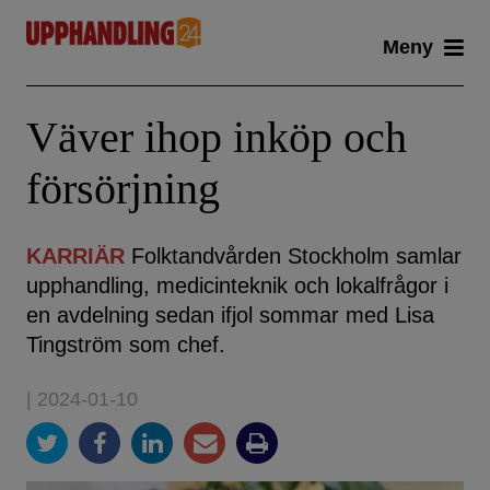
Skip
Meny
to
content
Väver ihop inköp och
försörjning
KARRIÄR
Folktandvården Stockholm samlar
upphandling, medicinteknik och lokalfrågor i
en avdelning sedan ifjol sommar med Lisa
Tingström som chef.
| 2024-01-10