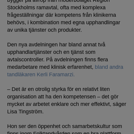
bygger på avrop från moderbolaget Region
Stockholms ramavtal, ofta med komplexa
frågeställningar där kompetens från klinikerna
behövs, i kombination med egna upphandlingar
av unika tjänster och produkter.
Den nya avdelningen har bland annat två
upphandlartjänster och en tjänst som
avtalscontroller. På avdelningen finns flera
medarbetare med klinisk erfarenhet,
bland andra
tandläkaren Kerli Faramarzi.
– Det är en otrolig styrka för en relativt liten
organisation att ha den kompetensen – det gör
mycket av arbetet enklare och mer effektivt, säger
Lisa Tingström.
Hon ser den öppenhet och samarbetskultur som
finns inom Folktandvården som en bra plattform