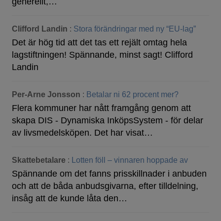
generellt,…
Clifford Landin
:
Stora förändringar med ny “EU-lag”
Det är hög tid att det tas ett rejält omtag hela
lagstiftningen! Spännande, minst sagt! Clifford
Landin
Per-Arne Jonsson
:
Betalar ni 62 procent mer?
Flera kommuner har nått framgång genom att
skapa DIS - Dynamiska InköpsSystem - för delar
av livsmedelsköpen. Det har visat…
Skattebetalare
:
Lotten föll – vinnaren hoppade av
Spännande om det fanns prisskillnader i anbuden
och att de båda anbudsgivarna, efter tilldelning,
insåg att de kunde låta den…