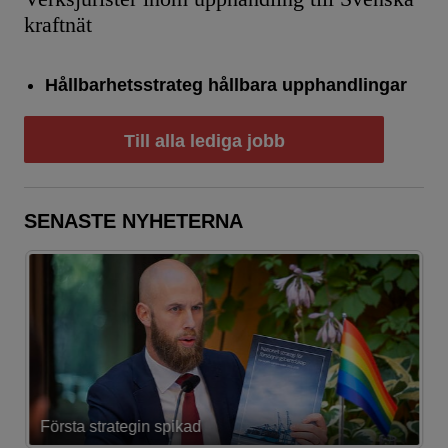
kraftnät
Hållbarhetsstrateg hållbara upphandlingar
Till alla lediga jobb
SENASTE NYHETERNA
Första strategin spikad
L