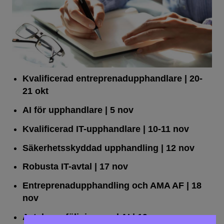
Kvalificerad entreprenad­upphandlare
| 20-
21 okt
AI för upphandlare
| 5 nov
Kvalificerad IT-upphandlare
| 10-11 nov
Säkerhetsskyddad upphandling
| 12 nov
Robusta IT-avtal
| 17 nov
Entreprenadupphandling och AMA AF
| 18
nov
Avtalsuppföljning med AI
| 19 nov