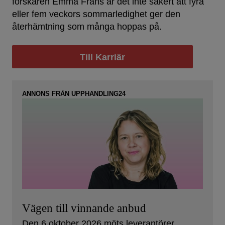
forskaren Emma Frans är det inte säkert att fyra
eller fem veckors sommarledighet ger den
återhämtning som många hoppas på.
Till Karriär
ANNONS FRÅN UPPHANDLING24
Vägen till vinnande anbud
Den 6 oktober 2026 möts leverantörer,