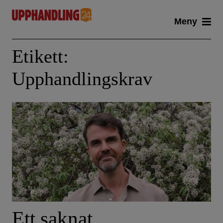
Skip
Meny
to
content
Etikett:
Upphandlingskrav
Ett saknat