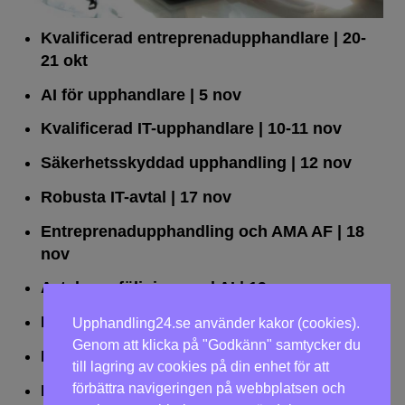
Kvalificerad entreprenad­upphandlare
| 20-
21 okt
AI för upphandlare
| 5 nov
Kvalificerad IT-upphandlare
| 10-11 nov
Säkerhetsskyddad upphandling
| 12 nov
Robusta IT-avtal
| 17 nov
Entreprenadupphandling och AMA AF
| 18
nov
Avtalsuppföljning med AI
| 19 nov
Leda upphandlingar effektivt
| 25 nov
Upphandling24.se använder kakor (cookies).
Genom att klicka på "Godkänn" samtycker du
Dialogförfaranden
| 26 nov
till lagring av cookies på din enhet för att
förbättra navigeringen på webbplatsen och
LOU på två dagar
| 2-3 dec