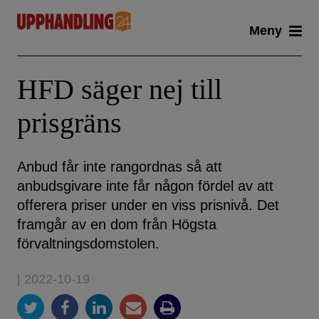
Skip
Meny
to
content
HFD säger nej till
prisgräns
Anbud får inte rangordnas så att
anbudsgivare inte får någon fördel av att
offerera priser under en viss prisnivå. Det
framgår av en dom från Högsta
förvaltningsdomstolen.
| 2022-10-19