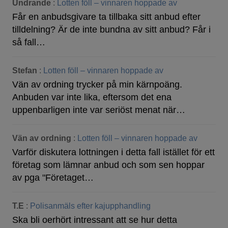
Undrande
:
Lotten föll – vinnaren hoppade av
Får en anbudsgivare ta tillbaka sitt anbud efter
tilldelning? Är de inte bundna av sitt anbud? Får i
så fall…
Stefan
:
Lotten föll – vinnaren hoppade av
Vän av ordning trycker på min kärnpoäng.
Anbuden var inte lika, eftersom det ena
uppenbarligen inte var seriöst menat när…
Vän av ordning
:
Lotten föll – vinnaren hoppade av
Varför diskutera lottningen i detta fall istället för ett
företag som lämnar anbud och som sen hoppar
av pga "Företaget…
T.E
:
Polisanmäls efter kajupphandling
Ska bli oerhört intressant att se hur detta