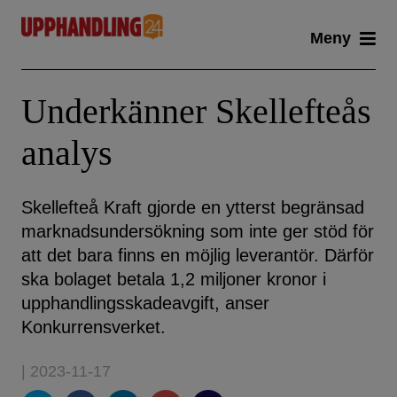
Skip
Meny
to
content
Underkänner Skellefteås
analys
Skellefteå Kraft gjorde en ytterst begränsad
marknadsundersökning som inte ger stöd för
att det bara finns en möjlig leverantör. Därför
ska bolaget betala 1,2 miljoner kronor i
upphandlingsskadeavgift, anser
Konkurrensverket.
| 2023-11-17