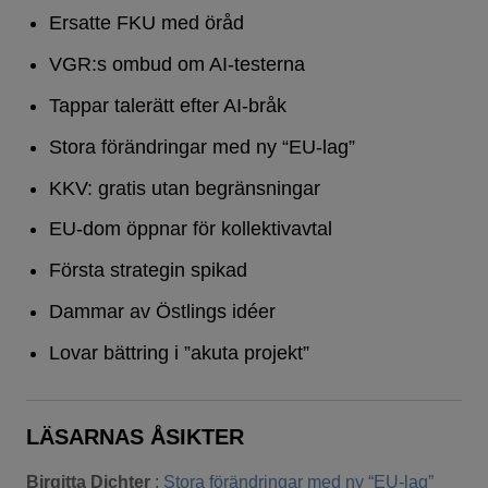
Ersatte FKU med öråd
VGR:s ombud om AI-testerna
Tappar talerätt efter AI-bråk
Stora förändringar med ny “EU-lag”
KKV: gratis utan begränsningar
EU-dom öppnar för kollektivavtal
Första strategin spikad
Dammar av Östlings idéer
Lovar bättring i ”akuta projekt”
LÄSARNAS ÅSIKTER
Birgitta Dichter
:
Stora förändringar med ny “EU-lag”