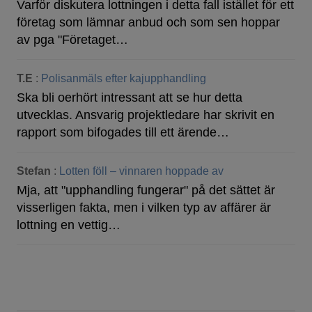
Varför diskutera lottningen i detta fall istället för ett
företag som lämnar anbud och som sen hoppar
av pga "Företaget…
T.E
:
Polisanmäls efter kajupphandling
Ska bli oerhört intressant att se hur detta
utvecklas. Ansvarig projektledare har skrivit en
rapport som bifogades till ett ärende…
Stefan
:
Lotten föll – vinnaren hoppade av
Mja, att "upphandling fungerar" på det sättet är
visserligen fakta, men i vilken typ av affärer är
lottning en vettig…