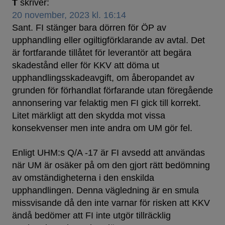
T
skriver:
20 november, 2023 kl. 16:14
Sant. FI stänger bara dörren för ÖP av
upphandling eller ogiltigförklarande av avtal. Det
är fortfarande tillåtet för leverantör att begära
skadestånd eller för KKV att döma ut
upphandlingsskadeavgift, om åberopandet av
grunden för förhandlat förfarande utan föregående
annonsering var felaktig men FI gick till korrekt.
Litet märkligt att den skydda mot vissa
konsekvenser men inte andra om UM gör fel.
Enligt UHM:s Q/A -17 är FI avsedd att användas
när UM är osäker på om den gjort rätt bedömning
av omständigheterna i den enskilda
upphandlingen. Denna vägledning är en smula
missvisande då den inte varnar för risken att KKV
ändå bedömer att FI inte utgör tillräcklig