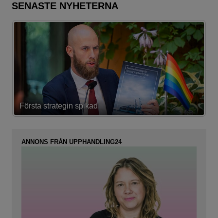
SENASTE NYHETERNA
Första strategin spikad
L
ANNONS FRÅN UPPHANDLING24