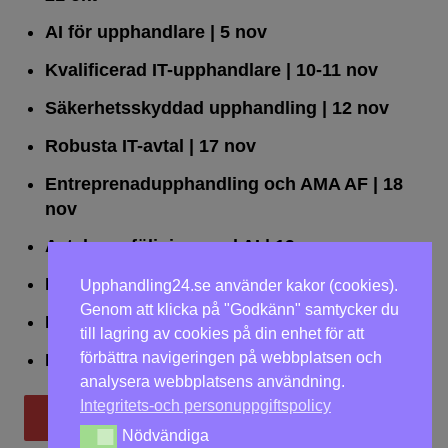
AI för upphandlare
| 5 nov
Kvalificerad IT-upphandlare
| 10-11 nov
Säkerhetsskyddad upphandling
| 12 nov
Robusta IT-avtal
| 17 nov
Entreprenadupphandling och AMA AF
| 18
nov
Avtalsuppföljning med AI
| 19 nov
Leda upphandlingar effektivt
| 25 nov
Upphandling24.se använder kakor (cookies).
Genom att klicka på "Godkänn" samtycker du
Dialogförfaranden
| 26 nov
till lagring av cookies på din enhet för att
förbättra navigeringen på webbplatsen och
LOU på två dagar
| 2-3 dec
analysera webbplatsens användning.
Integritets-och personuppgiftspolicy
Till utbildningar
Nödvändiga
Nödvändiga