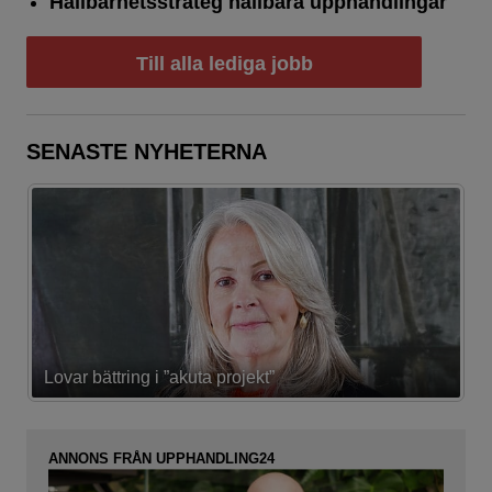
Hållbarhetsstrateg hållbara upphandlingar
Till alla lediga jobb
SENASTE NYHETERNA
Lovar bättring i ”akuta projekt”
K
ANNONS FRÅN UPPHANDLING24