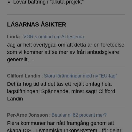
Lovar bättring i ”akuta projekt”
LÄSARNAS ÅSIKTER
Linda
:
VGR:s ombud om AI-testerna
Jag är helt övertygad om att detta är en företeelse
som vi kommer att se mer av från anbudsgivare
generellt,…
Clifford Landin
:
Stora förändringar med ny “EU-lag”
Det är hög tid att det tas ett rejält omtag hela
lagstiftningen! Spännande, minst sagt! Clifford
Landin
Per-Arne Jonsson
:
Betalar ni 62 procent mer?
Flera kommuner har nått framgång genom att
skapa DIS - Dynamiska InköpsSystem - för delar