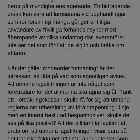
beror på myndighetens agerande. En bidragande
orsak kan vara att lärosätena vid upphandlingar
som rör forskning många gånger är flitiga
användare av frivilliga förhandsinsyner med
åberopande av olika undantag där leverantörer
inte ser det som lönt att ge sig in och bråka om
affären.
När det gäller modeordet “utmaning” är det
intressant att titta på vad som egentligen avses.
Att utmana lagstiftningen är inte något som
företrädare för det allmänna ska ägna sig åt. Tänk
att Försäkringskassan skulle få för sig att utmana
reglerna om utbetalning av föräldrapenning i linje
med en internt beslutad besparingsiver, skulle det
ses på lika positivt? Att det alltjämt är legitimt att
prata om att utmana lagstiftningen visar bara på
det tragiska faktumet att LOU ännu inte ses som