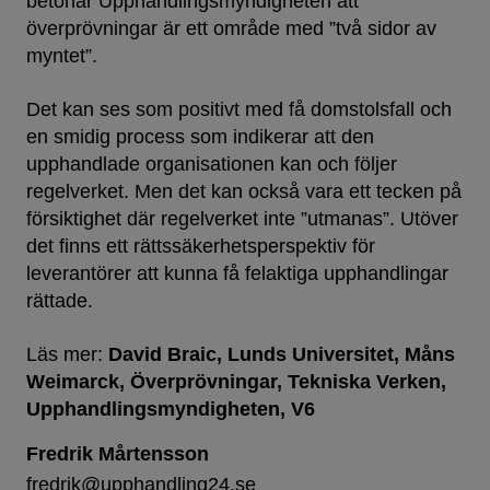
betonar Upphandlingsmyndigheten att
överprövningar är ett område med ”två sidor av
myntet”.
Det kan ses som positivt med få domstolsfall och
en smidig process som indikerar att den
upphandlade organisationen kan och följer
regelverket. Men det kan också vara ett tecken på
försiktighet där regelverket inte ”utmanas”. Utöver
det finns ett rättssäkerhetsperspektiv för
leverantörer att kunna få felaktiga upphandlingar
rättade.
Läs mer:
David Braic
Lunds Universitet
Måns
Weimarck
Överprövningar
Tekniska Verken
Upphandlingsmyndigheten
V6
Fredrik Mårtensson
fredrik@upphandling24.se