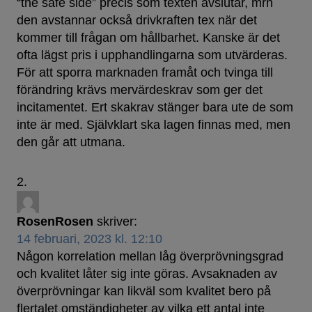
“the safe side” precis som texten avslutar, mrn
den avstannar också drivkraften tex när det
kommer till frågan om hållbarhet. Kanske är det
ofta lägst pris i upphandlingarna som utvärderas.
För att sporra marknaden framåt och tvinga till
förändring krävs mervärdeskrav som ger det
incitamentet. Ert skakrav stänger bara ute de som
inte är med. Självklart ska lagen finnas med, men
den går att utmana.
RosenRosen
skriver:
14 februari, 2023 kl. 12:10
Någon korrelation mellan låg överprövningsgrad
och kvalitet låter sig inte göras. Avsaknaden av
överprövningar kan likväl som kvalitet bero på
flertalet omständigheter av vilka ett antal inte